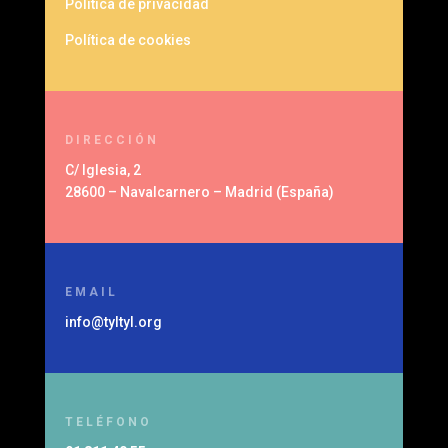
Política de privacidad
Política de cookies
DIRECCIÓN
C/ Iglesia, 2
28600 – Navalcarnero – Madrid (España)
EMAIL
info@tyltyl.org
TELÉFONO