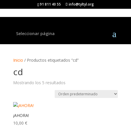
91 811 40 55
info@tyltyl.org
Seleccionar página
Inicio
/ Productos etiquetados “cd”
cd
Mostrando los 5 resultados
¡AHORA!
10,00
€