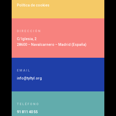
Política de cookies
DIRECCIÓN
C/ Iglesia, 2
28600 – Navalcarnero – Madrid (España)
EMAIL
info@tyltyl.org
TELÉFONO
91 811 40 55