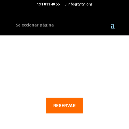
91 811 40 55
info@tyltyl.org
Seleccionar página
EDUCACIÓN SECUNDARIA Y
BACHILLERATO
ATRAPADA EN LA RED
RESERVAR