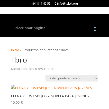
91 811 40 55
info@tyltyl.org
Seleccionar página
Inicio
/ Productos etiquetados “libro”
libro
Mostrando los 6 resultados
ELENA Y LOS ESPEJOS – NOVELA PARA JÓVENES
15,00
€