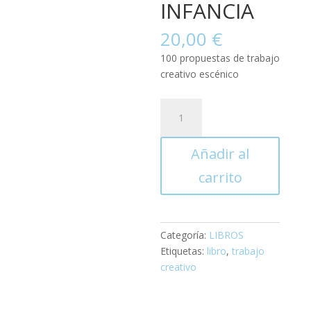
INFANCIA
20,00
€
100 propuestas de trabajo
creativo escénico
SISTEMA
RÍTMICO
CORPORAL
Añadir al
DE
CREACIÓN
carrito
ESCÉNICA
PARA
LA
INFANCIA
Categoría:
LIBROS
cantidad
Etiquetas:
libro
,
trabajo
creativo