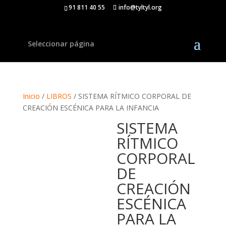
91 811 40 55
info@tyltyl.org
Seleccionar página
Inicio
/
LIBROS
/ SISTEMA RÍTMICO CORPORAL DE
CREACIÓN ESCÉNICA PARA LA INFANCIA
SISTEMA
RÍTMICO
CORPORAL
DE
CREACIÓN
ESCÉNICA
PARA LA